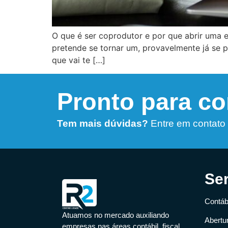
O que é ser coprodutor e por que abrir uma 
pretende se tornar um, provavelmente já se 
que vai te […]
Pronto para c
Tem mais dúvidas?
Entre em contato
Se
Contábi
Atuamos no mercado auxiliando
Abertu
empresas nas áreas contábil, fiscal,