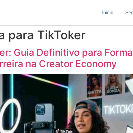
Início
Se
a para TikToker
r: Guia Definitivo para Formal
arreira na Creator Economy