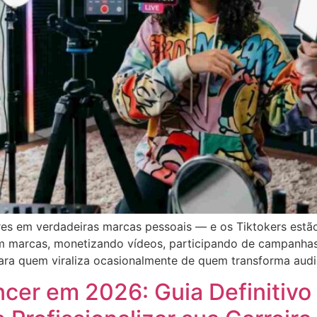
es em verdadeiras marcas pessoais — e os Tiktokers estão
 marcas, monetizando vídeos, participando de campanhas 
ra quem viraliza ocasionalmente de quem transforma audi
ncer em 2026: Guia Definitivo 