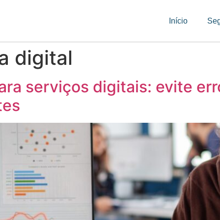
Início
Se
a digital
a serviços digitais: evite er
tes