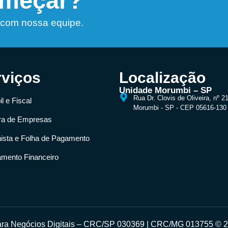
omeçar?
 com nossa equipe.
rviços
Localização
Unidade Morumbi – SP
Rua Dr. Clovis de Oliveira, nº 2
l e Fiscal
Morumbi - SP - CEP 05616-130
ra de Empresas
hista e Folha de Pagamento
amento Financeiro
para Negócios Digitais – CRC/SP 030369 | CRC/MG 013755 © 20