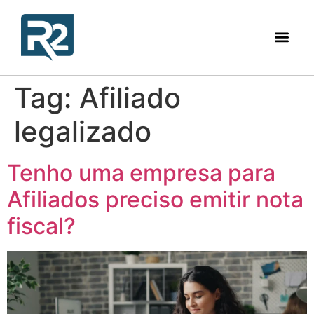
Tag:
Afiliado
legalizado
Tenho uma empresa para
Afiliados preciso emitir nota
fiscal?