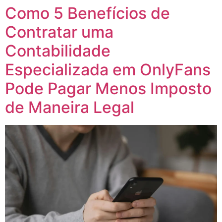
Como 5 Benefícios de
Contratar uma
Contabilidade
Especializada em OnlyFans
Pode Pagar Menos Imposto
de Maneira Legal