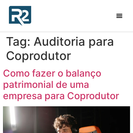
Tag:
Auditoria para
Coprodutor
Como fazer o balanço
patrimonial de uma
empresa para Coprodutor