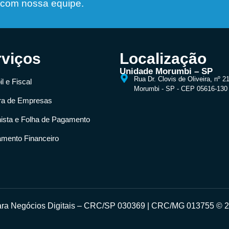
 com nossa equipe.
rviços
Localização
Unidade Morumbi – SP
Rua Dr. Clovis de Oliveira, nº 2
l e Fiscal
Morumbi - SP - CEP 05616-130
ra de Empresas
hista e Folha de Pagamento
amento Financeiro
para Negócios Digitais – CRC/SP 030369 | CRC/MG 013755 © 20