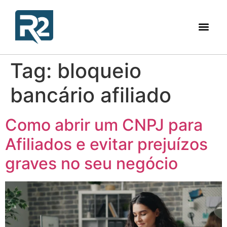
Tag:
bloqueio
bancário afiliado
Como abrir um CNPJ para
Afiliados e evitar prejuízos
graves no seu negócio