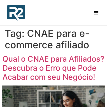
Tag:
CNAE para e-
commerce afiliado
Qual o CNAE para Afiliados?
Descubra o Erro que Pode
Acabar com seu Negócio!