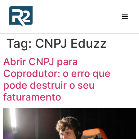
Tag:
CNPJ Eduzz
Abrir CNPJ para
Coprodutor: o erro que
pode destruir o seu
faturamento