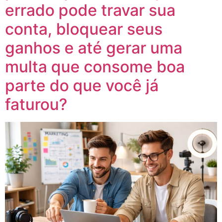
errado pode travar sua
conta, bloquear seus
ganhos e até gerar uma
multa que consome boa
parte do que você já
faturou?