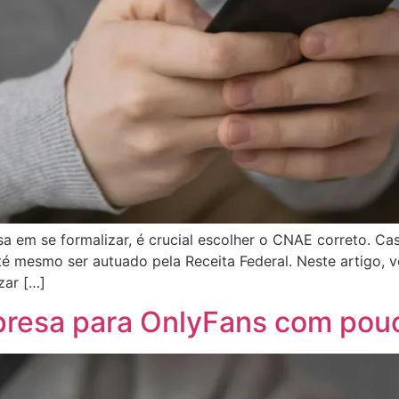
 em se formalizar, é crucial escolher o CNAE correto. Ca
até mesmo ser autuado pela Receita Federal. Neste artigo,
zar […]
esa para OnlyFans com pouc