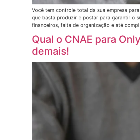
Você tem controle total da sua empresa par
que basta produzir e postar para garantir o 
financeiros, falta de organização e até com
Qual o CNAE para Only
demais!