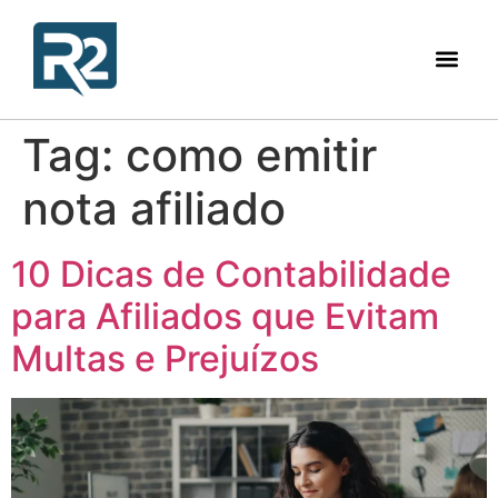
Tag:
como emitir
nota afiliado
10 Dicas de Contabilidade
para Afiliados que Evitam
Multas e Prejuízos