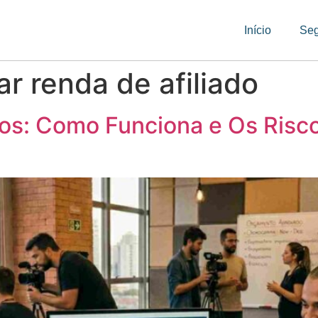
Início
Se
r renda de afiliado
ados: Como Funciona e Os Ris