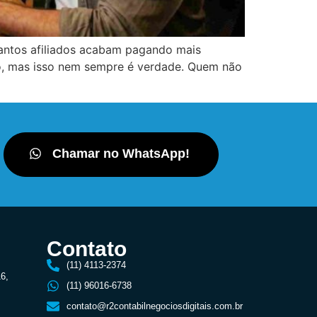
tantos afiliados acabam pagando mais
o, mas isso nem sempre é verdade. Quem não
Chamar no WhatsApp!
Contato
(11) 4113-2374
16,
(11) 96016-6738
contato@r2contabilnegociosdigitais.com.br