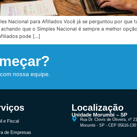
es Nacional para Afiliados Você já se perguntou por que 
 achando que o Simples Nacional é sempre a melhor opçã
afiliados pode […]
omeçar?
 com nossa equipe.
rviços
Localização
Unidade Morumbi – SP
Rua Dr. Clovis de Oliveira, nº 2
l e Fiscal
Morumbi - SP - CEP 05616-130
ra de Empresas