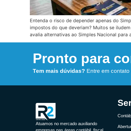
Entenda o risco de depender apenas do Simpl
impostos do que deveriam? Muitos se iludem
avalia alternativas ao Simples Nacional para 
Pronto para c
Tem mais dúvidas?
Entre em contato
Se
Contábi
Atuamos no mercado auxiliando
Abertu
empresas nas áreas contábil, fiscal,