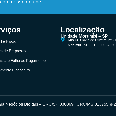
 com nossa equipe.
rviços
Localização
Unidade Morumbi – SP
Rua Dr. Clovis de Oliveira, nº 2
l e Fiscal
Morumbi - SP - CEP 05616-130
ra de Empresas
hista e Folha de Pagamento
amento Financeiro
para Negócios Digitais – CRC/SP 030369 | CRC/MG 013755 © 20