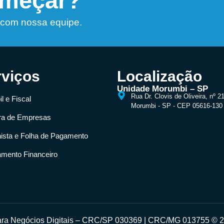
omeçar?
 com nossa equipe.
rviços
Localização
Unidade Morumbi – SP
Rua Dr. Clovis de Oliveira, nº 2
l e Fiscal
Morumbi - SP - CEP 05616-130
ra de Empresas
hista e Folha de Pagamento
amento Financeiro
para Negócios Digitais – CRC/SP 030369 | CRC/MG 013755 © 20