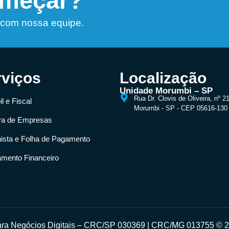
omeçar?
 com nossa equipe.
rviços
Localização
Unidade Morumbi – SP
Rua Dr. Clovis de Oliveira, nº 2
l e Fiscal
Morumbi - SP - CEP 05616-130
ra de Empresas
hista e Folha de Pagamento
amento Financeiro
para Negócios Digitais – CRC/SP 030369 | CRC/MG 013755 © 20