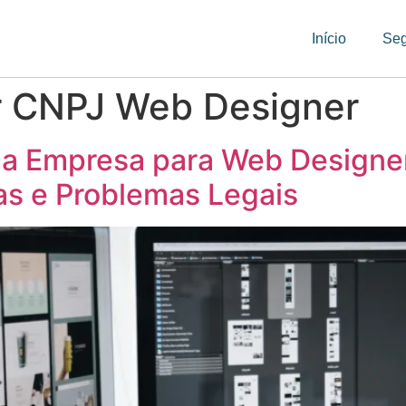
Início
Se
ir CNPJ Web Designer
ma Empresa para Web Designer
as e Problemas Legais