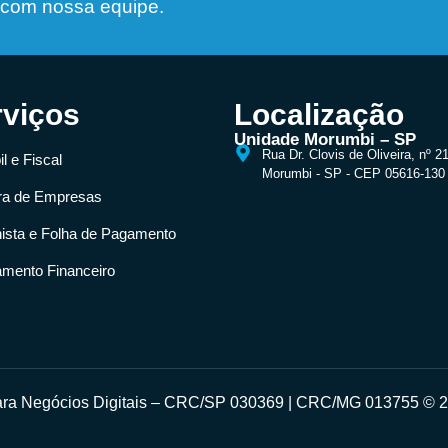
 com nossa equipe.
rviços
Localização
Unidade Morumbi – SP
Rua Dr. Clovis de Oliveira, nº 2
l e Fiscal
Morumbi - SP - CEP 05616-130
ra de Empresas
hista e Folha de Pagamento
amento Financeiro
para Negócios Digitais – CRC/SP 030369 | CRC/MG 013755 © 20