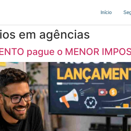
Início
Se
rios em agências
NTO pague o MENOR IMPOS