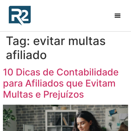
Tag:
evitar multas
afiliado
10 Dicas de Contabilidade
para Afiliados que Evitam
Multas e Prejuízos