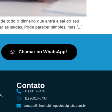
de todo o dinheiro que entra e sai do seu
ar as saídas. Pode parecer simples, mas […]
Chamar no WhatsApp!
Contato
(11) 4113-2374
16,
(11) 96016-6738
contato@r2contabilnegociosdigitais.com.br