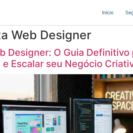
Início
Se
xa Web Designer
 Designer: O Guia Definitivo 
e Escalar seu Negócio Criati