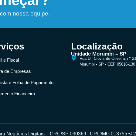
omeçar?
 com nossa equipe.
rviços
Localização
Unidade Morumbi – SP
Rua Dr. Clovis de Oliveira, nº 2
l e Fiscal
Morumbi - SP - CEP 05616-130
ra de Empresas
hista e Folha de Pagamento
amento Financeiro
para Negócios Digitais – CRC/SP 030369 | CRC/MG 013755 © 20