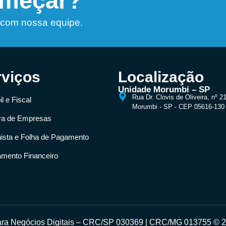
omeçar?
 com nossa equipe.
rviços
Localização
Unidade Morumbi – SP
Rua Dr. Clovis de Oliveira, nº 2
l e Fiscal
Morumbi - SP - CEP 05616-130
ra de Empresas
hista e Folha de Pagamento
amento Financeiro
para Negócios Digitais – CRC/SP 030369 | CRC/MG 013755 © 20