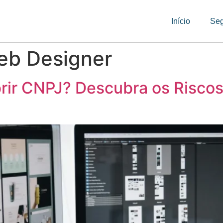
Início
Se
eb Designer
rir CNPJ? Descubra os Risco