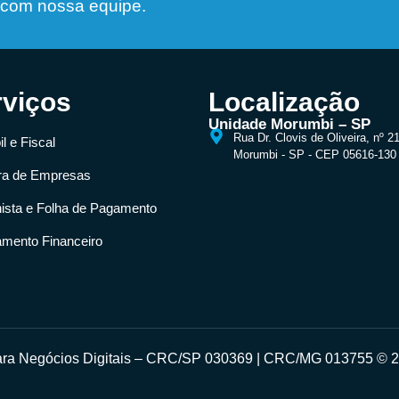
 com nossa equipe.
rviços
Localização
Unidade Morumbi – SP
Rua Dr. Clovis de Oliveira, nº 2
l e Fiscal
Morumbi - SP - CEP 05616-130
ra de Empresas
hista e Folha de Pagamento
amento Financeiro
para Negócios Digitais – CRC/SP 030369 | CRC/MG 013755 © 20