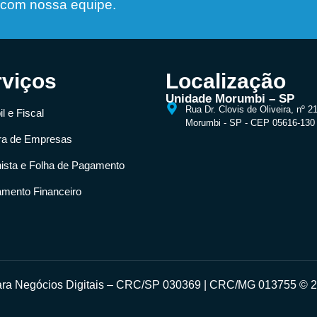
 com nossa equipe.
rviços
Localização
Unidade Morumbi – SP
Rua Dr. Clovis de Oliveira, nº 2
l e Fiscal
Morumbi - SP - CEP 05616-130
ra de Empresas
hista e Folha de Pagamento
amento Financeiro
para Negócios Digitais – CRC/SP 030369 | CRC/MG 013755 © 20