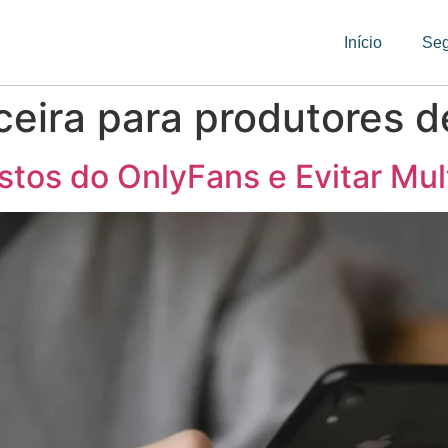
Início
Se
ceira para produtores 
tos do OnlyFans e Evitar Mu