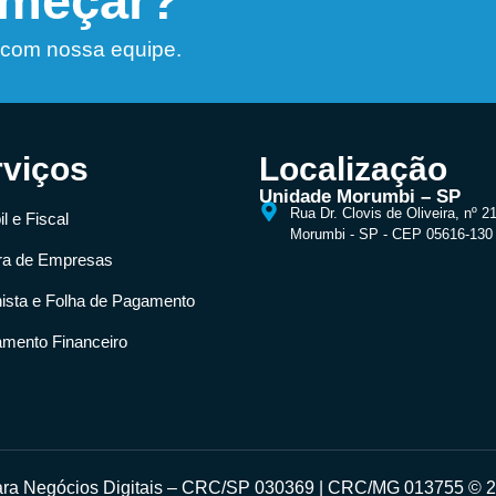
omeçar?
 com nossa equipe.
rviços
Localização
Unidade Morumbi – SP
Rua Dr. Clovis de Oliveira, nº 2
l e Fiscal
Morumbi - SP - CEP 05616-130
ra de Empresas
hista e Folha de Pagamento
amento Financeiro
para Negócios Digitais – CRC/SP 030369 | CRC/MG 013755 © 20