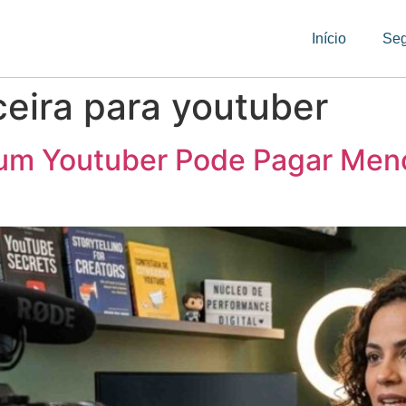
Início
Se
ceira para youtuber
 um Youtuber Pode Pagar Men