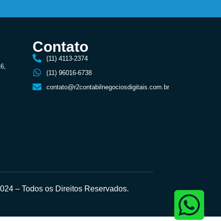
Contato
(11) 4113-2374
16,
(11) 96016-6738
contato@r2contabilnegociosdigitais.com.br
24 – Todos os Direitos Reservados.