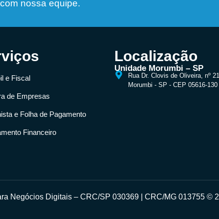
 com nossa equipe.
rviços
Localização
Unidade Morumbi – SP
Rua Dr. Clovis de Oliveira, nº 2
l e Fiscal
Morumbi - SP - CEP 05616-130
ra de Empresas
hista e Folha de Pagamento
amento Financeiro
para Negócios Digitais – CRC/SP 030369 | CRC/MG 013755 © 20