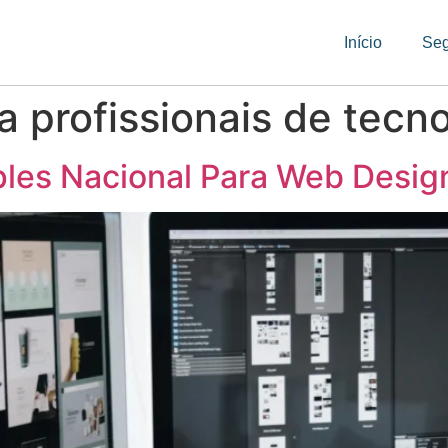
Início
Se
a profissionais de tecno
les Nacional Para Web Desig