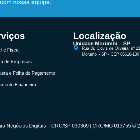
 com nossa equipe.
rviços
Localização
Unidade Morumbi – SP
Rua Dr. Clovis de Oliveira, nº 2
l e Fiscal
Morumbi - SP - CEP 05616-130
ra de Empresas
hista e Folha de Pagamento
amento Financeiro
para Negócios Digitais – CRC/SP 030369 | CRC/MG 013755 © 20