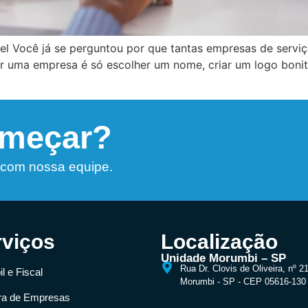
uel Você já se perguntou por que tantas empresas de servi
ir uma empresa é só escolher um nome, criar um logo bonit
omeçar?
 com nossa equipe.
rviços
Localização
Unidade Morumbi – SP
Rua Dr. Clovis de Oliveira, nº 2
l e Fiscal
Morumbi - SP - CEP 05616-130
ra de Empresas