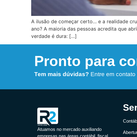
A ilusão de começar certo… e a realidade cr
ano? A maioria das pessoas acredita que abr
verdade é dura: […]
Pronto para c
Tem mais dúvidas?
Entre em contato
Se
Contábi
Atuamos no mercado auxiliando
Abertu
empresas nas áreas contábil, fiscal,