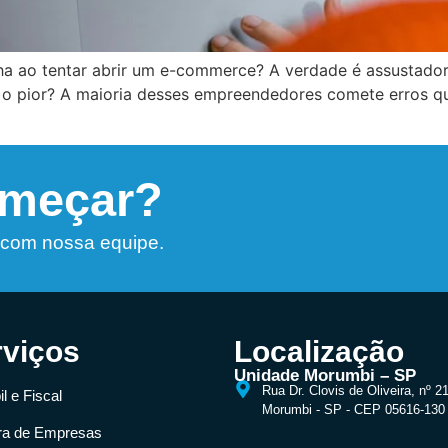
lha ao tentar abrir um e-commerce? A verdade é assustador
E o pior? A maioria desses empreendedores comete erros q
omeçar?
 com nossa equipe.
rviços
Localização
Unidade Morumbi – SP
Rua Dr. Clovis de Oliveira, nº 2
l e Fiscal
Morumbi - SP - CEP 05616-130
ra de Empresas