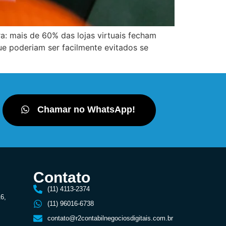
a: mais de 60% das lojas virtuais fecham
ue poderiam ser facilmente evitados se
Chamar no WhatsApp!
Contato
(11) 4113-2374
16,
(11) 96016-6738
contato@r2contabilnegociosdigitais.com.br