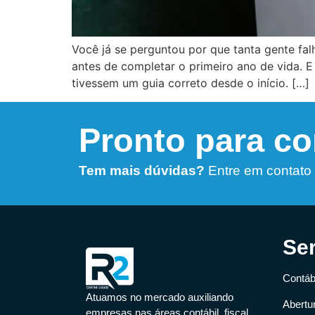
Você já se perguntou por que tanta gente fa
antes de completar o primeiro ano de vida. 
tivessem um guia correto desde o início. […]
Pronto para c
Tem mais dúvidas?
Entre em contato
Se
Contábi
Atuamos no mercado auxiliando
Abertu
empresas nas áreas contábil, fiscal,