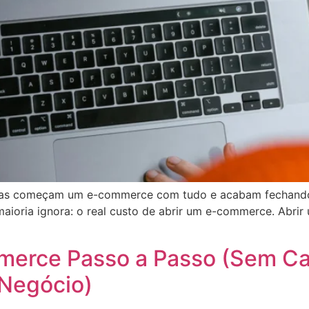
soas começam um e-commerce com tudo e acabam fechando
aioria ignora: o real custo de abrir um e-commerce. Abri
erce Passo a Passo (Sem Ca
Negócio)