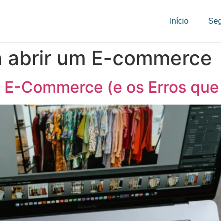
Início
Se
a abrir um E-commerce
 E-Commerce (e os Erros que