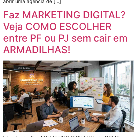
abrir uma agência de […]
Faz MARKETING DIGITAL?
Veja COMO ESCOLHER
entre PF ou PJ sem cair em
ARMADILHAS!