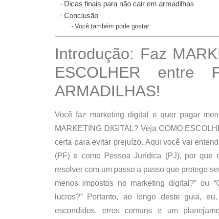
Dicas finais para não cair em armadilhas
Conclusão
Você também pode gostar:
Introdução: Faz MAR
ESCOLHER entre 
ARMADILHAS!
Você faz
marketing digital
e quer pagar
men
MARKETING DIGITAL? Veja COMO ESCOLHER
certa para evitar prejuízo. Aqui você vai ente
(PF)
e como
Pessoa Jurídica (PJ)
,
por que
c
resolver
com um passo a passo que protege seu 
menos impostos no marketing digital?”
ou
“
lucros?”
Portanto, ao longo deste guia, eu
escondidos, erros comuns e um planejamen