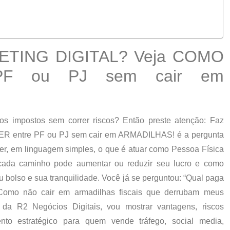
KETING DIGITAL? Veja COMO
PF ou PJ sem cair em
os impostos
sem correr riscos? Então preste atenção:
Faz
 entre PF ou PJ sem cair em ARMADILHAS!
é a pergunta
nder, em linguagem simples,
o que é
atuar como
Pessoa Física
ada caminho pode aumentar ou reduzir seu lucro e
como
bolso e sua tranquilidade. Você já se perguntou:
“Qual paga
Como não cair em armadilhas fiscais que derrubam meus
, da
R2 Negócios Digitais
, vou mostrar
vantagens, riscos
to estratégico
para quem vende tráfego, social media,