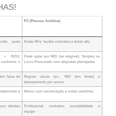
HAS!
PJ (Pessoa Jurídica)
mite
; pode
Emite NFe
; facilita contratos e ticket alto
+
INSS
;
Pode optar por
MEI
(se elegível),
Simples
ou
r conforme o
Lucro Presumido
com alíquotas planejadas
orém
faixa de
Regras claras
(ex.: MEI tem limite) e
planejamento por
anexo
lataformas e
Menor
com escrituração e notas certinhas
guns clientes
Profissional
; contratos, escalabilidade e
equipe