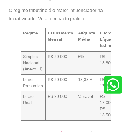
O regime tributário é o maior influenciador na
lucratividade. Veja o impacto prático:
Regime
Faturamento
Alíquota
Lucro
Mensal
Média
Líquido
Estimado
Simples
R$ 20.000
6%
R$
Nacional
18.800
(Anexo III)
Lucro
R$ 20.000
13,33%
R$
Presumido
17.334
Lucro
R$ 20.000
Variável
R$
Real
17.000 a
R$
18.500