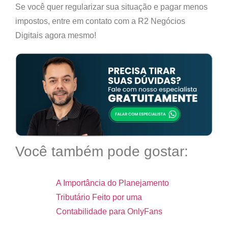
Se você quer regularizar sua situação e pagar menos
impostos, entre em contato com a R2 Negócios
Digitais agora mesmo!
Você também pode gostar:
A Importância do Planejamento
Tributário Feito por uma
Contabilidade para OnlyFans