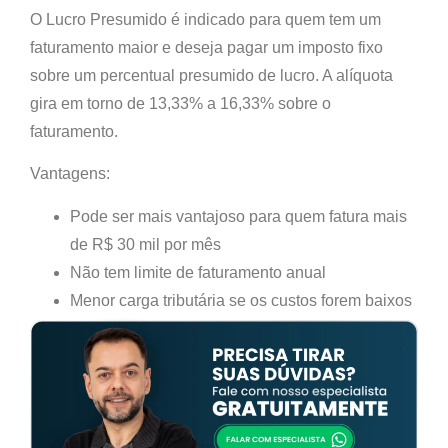
O Lucro Presumido é indicado para quem tem
um
faturamento maior
e deseja pagar um imposto fixo
sobre um percentual presumido de lucro. A alíquota
gira em torno de
13,33% a 16,33% sobre o
faturamento
.
Vantagens:
Pode ser mais vantajoso para quem fatura mais
de R$ 30 mil por mês
Não tem limite de faturamento anual
Menor carga tributária se os custos forem baixos