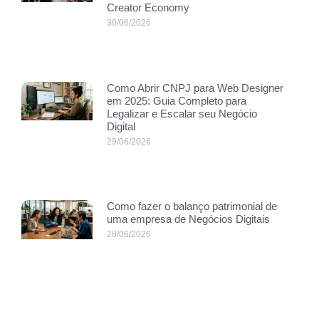
Creator Economy
30/06/2026
Como Abrir CNPJ para Web Designer
em 2025: Guia Completo para
Legalizar e Escalar seu Negócio
Digital
29/06/2026
Como fazer o balanço patrimonial de
uma empresa de Negócios Digitais
28/06/2026