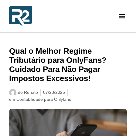
Qual o Melhor Regime
Tributário para OnlyFans?
Cuidado Para Não Pagar
Impostos Excessivos!
de
Renato
07/23/2025
em
Contabilidade para Onlyfans