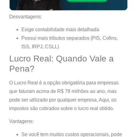
Desvantagens:
Exige contabilidade mais detalhada
Possui mais tributos separados (PIS, Cofins,
ISS, IRPJ, CSLL)
Lucro Real: Quando Vale a
Pena?
O Lucro Real é a opção obrigatória para empresas
que faturam acima de R$ 78 milhões ao ano, mas
pode ser utilizado por qualquer empresa. Aqui, os
impostos são cobrados sobre o lucro real obtido.
Vantagens:
Se você tem
muitos custos operacionais
, pode