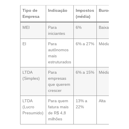
Tipo de
Indicação
Impostos
Burocracia
P
Empresa
(média)
C
MEI
Para
6%
Baixa
S
iniciantes
EI
Para
6% a 27%
Média
S
autônomos
mais
estruturados
LTDA
Para
6% a 15%
Média
S
(Simples)
empresas
que querem
crescer
LTDA
Para quem
13% a
Alta
S
(Lucro
fatura mais
22%
Presumido)
de R$ 4,8
milhões