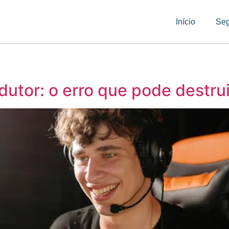
Início
Se
utor: o erro que pode destru