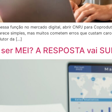
ssa função no mercado digital, abrir CNPJ para Coprodut
arece simples, mas muitos cometem erros que custam caro. 
utor da […]
ser MEI? A RESPOSTA vai S