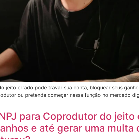
o jeito errado pode travar sua conta, bloquear seus ganh
rodutor ou pretende começar nessa função no mercado dig
NPJ para Coprodutor do jeito 
ganhos e até gerar uma mult