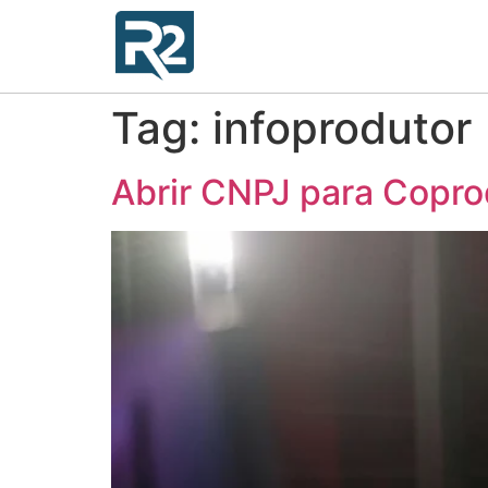
Tag:
infoprodutor
Abrir CNPJ para Coprod