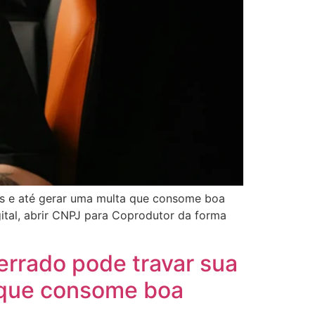
os e até gerar uma multa que consome boa
ital, abrir CNPJ para Coprodutor da forma
errado pode travar sua
a que consome boa