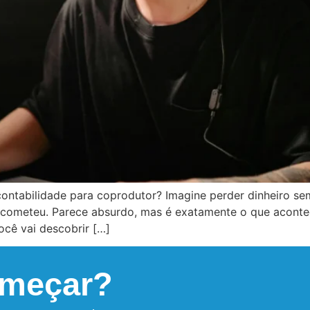
ontabilidade para coprodutor? Imagine perder dinheiro se
e cometeu. Parece absurdo, mas é exatamente o que acont
ocê vai descobrir […]
omeçar?