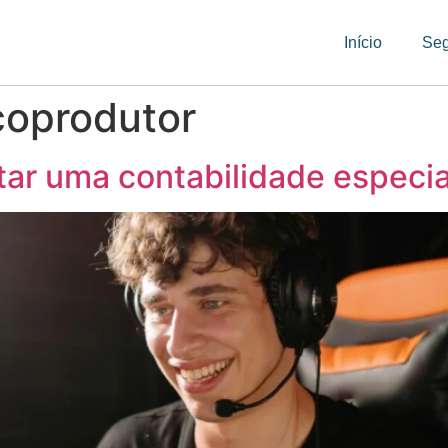
Início
Se
coprodutor
atar uma contabilidade especi