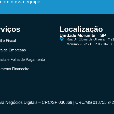
 com nossa equipe.
rviços
Localização
Unidade Morumbi – SP
Rua Dr. Clovis de Oliveira, nº 2
l e Fiscal
Morumbi - SP - CEP 05616-130
ra de Empresas
hista e Folha de Pagamento
amento Financeiro
para Negócios Digitais – CRC/SP 030369 | CRC/MG 013755 © 20